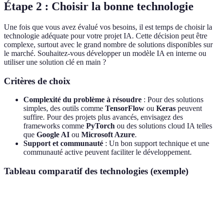
Étape 2 : Choisir la bonne technologie
Une fois que vous avez évalué vos besoins, il est temps de choisir la
technologie adéquate pour votre projet IA. Cette décision peut être
complexe, surtout avec le grand nombre de solutions disponibles sur
le marché. Souhaitez-vous développer un modèle IA en interne ou
utiliser une solution clé en main ?
Critères de choix
Complexité du problème à résoudre
: Pour des solutions
simples, des outils comme
TensorFlow
ou
Keras
peuvent
suffire. Pour des projets plus avancés, envisagez des
frameworks comme
PyTorch
ou des solutions cloud IA telles
que
Google AI
ou
Microsoft Azure
.
Support et communauté
: Un bon support technique et une
communauté active peuvent faciliter le développement.
Tableau comparatif des technologies (exemple)
Critère
TensorFlow
PyTorch
Google AI
Mi