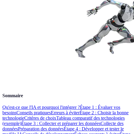
Sommaire
Qu'est-ce que l'IA et pourquoi l'intégrer ?
Étape 1 : Évaluer vos
besoins
Conseils pratiques
Erreurs à éviter
Étape 2 : Choisir la bonne
technologie
Critères de choix
Tableau comparatif des technologies
(exemple)
Étape 3 : Collecter et préparer les données
Collecte des
données
Préparation des données
Étape 4 : Développer et tester le