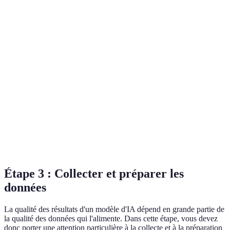
Facilité
3/5
4/5
4/5
3/5
d'utilisation
Support
Élevé
Très élevé
Élevé
Él
communautaire
Coût
Gratuit
Gratuit
Payant
Pay
Très
Performance
Bonne
Excellente
Bo
bonne
Bon pour
Idéal pour
Pratique si
Idé
Verdict
débutants
les pros
cloud
ent
Étape 3 : Collecter et préparer les
données
La qualité des résultats d'un modèle d'IA dépend en grande partie de
la qualité des données qui l'alimente. Dans cette étape, vous devez
donc porter une attention particulière à la collecte et à la préparation