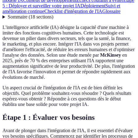
modèle IA
Conseils de développement
Échecs courants à éviter
Étape
5 : Déployer et surveiller votre projet IA
Déploiement
Suivi et
amélioration continue
Checklist d'intégration de l'IA
Glossaire
Sommaire
(
18
sections
)
L'intelligence artificielle (IA) désigne la capacité d'une machine à
imiter des fonctions cognitives humaines. Cette technologie est
devenue un pilier dans divers secteurs, tels que la santé, la finance,
le marketing, et plus encore. Intégrer l'IA dans vos projets permet
d'améliorer l'efficacité, de réduire les erreurs humaines et d'optimiser
l'analyse des données. Selon une étude menée par
McKinsey
en
2025, près de 70 % des entreprises utilisant l'IA rapportent une
augmentation significative de leur productivité. De plus, l'intégration
de l'IA favorise l'innovation et permet de répondre rapidement aux
évolutions de marché.
Un aspect crucial de l'intégration de l'IA est de bien définir les
objectifs. Quel problème souhaitez-vous résoudre ? Quels résultats
espérez-vous obtenir ? Répondre à ces questions dès le début
établira une base solide pour votre projet IA.
Étape 1 : Évaluer vos besoins
Avant de plonger dans l'intégration de l'IA, il est essentiel d'évaluer
vos besoins spécifiques. Commencez par identifier les processus de