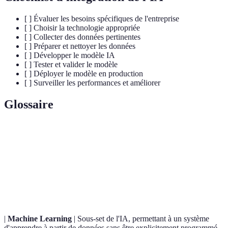
[ ] Évaluer les besoins spécifiques de l'entreprise
[ ] Choisir la technologie appropriée
[ ] Collecter des données pertinentes
[ ] Préparer et nettoyer les données
[ ] Développer le modèle IA
[ ] Tester et valider le modèle
[ ] Déployer le modèle en production
[ ] Surveiller les performances et améliorer
Glossaire
Terme
Définition
Intelligence
Système capable d'effectuer des tâches qui
Artificielle
nécessitent normalement l'intelligence humaine.
(IA)
|
Machine Learning
| Sous-set de l'IA, permettant à un système
d'apprendre à partir de données sans être explicitement programmé.