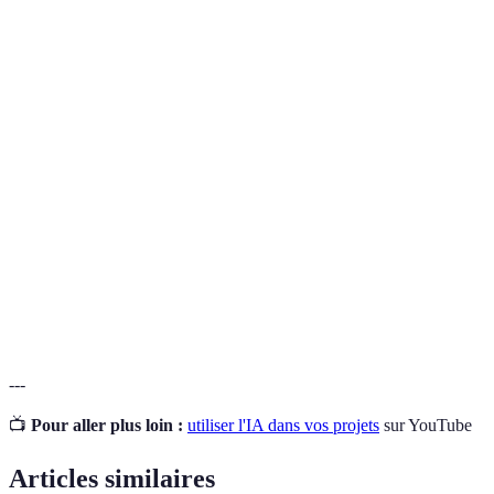
Terme
Définition
Ensemble des technologies permettant aux machines
IA
d'accomplir des tâches normalement réalisées par
des humains.
Ensemble de règles et de processus pour résoudre un
Algorithme
problème spécifique ou exécuter une tâche.
Modèle de
Un modèle statistique utilisé pour prédire les
prédiction
résultats basés sur des données d'entrée.
---
📺
Pour aller plus loin :
utiliser l'IA dans vos projets
sur YouTube
Articles similaires