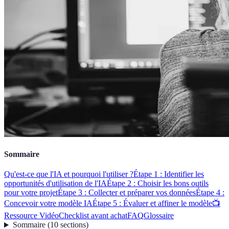
Sommaire
Qu'est-ce que l'IA et pourquoi l'utiliser ?
Étape 1 : Identifier les
opportunités d'utilisation de l'IA
Étape 2 : Choisir les bons outils
pour votre projet
Étape 3 : Collecter et préparer vos données
Étape 4 :
Concevoir votre modèle IA
Étape 5 : Évaluer et affiner le modèle
📺
Ressource Vidéo
Checklist avant achat
FAQ
Glossaire
Sommaire
(
10
sections
)