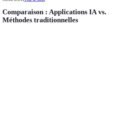
Comparaison : Applications IA vs.
Méthodes traditionnelles
Critère
Applications IA
Méthodes Traditionnelles
Efficacité
Élevée
Moyenne
Temps de
Instantané
Plusieurs heures
traitement
Personnalisation
Avancée
Limitée
Coût
Abordable
Variables