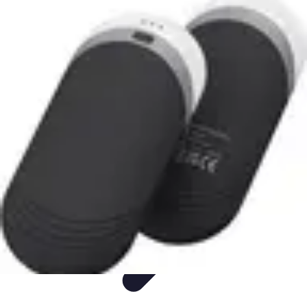
Guide Utilisation IA
Productivité
Astuces et Conseils
Tutorial
Utilisation de l'IA
Informatif
Guide Utilisation IA