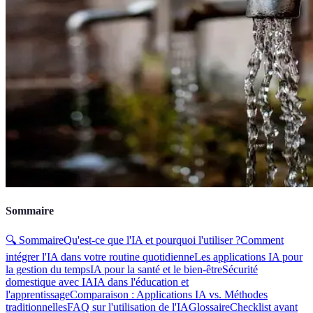
Sommaire
🔍 Sommaire
Qu'est-ce que l'IA et pourquoi l'utiliser ?
Comment
intégrer l'IA dans votre routine quotidienne
Les applications IA pour
la gestion du temps
IA pour la santé et le bien-être
Sécurité
domestique avec IA
IA dans l'éducation et
l'apprentissage
Comparaison : Applications IA vs. Méthodes
traditionnelles
FAQ sur l'utilisation de l'IA
Glossaire
Checklist avant