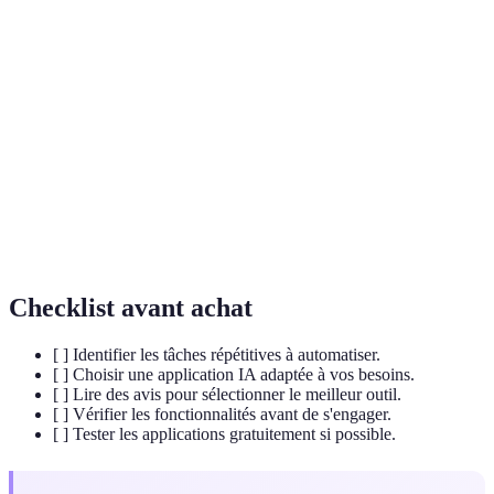
Terme
Définition
Technologie visant à simuler l'intelligence
IA
humaine.
Processus qui permet de réduire l'intervention
Automatisation
humaine.
Machine
Technique d'IA où les algorithmes apprennent
Learning
de données.
Checklist avant achat
[ ] Identifier les tâches répétitives à automatiser.
[ ] Choisir une application IA adaptée à vos besoins.
[ ] Lire des avis pour sélectionner le meilleur outil.
[ ] Vérifier les fonctionnalités avant de s'engager.
[ ] Tester les applications gratuitement si possible.