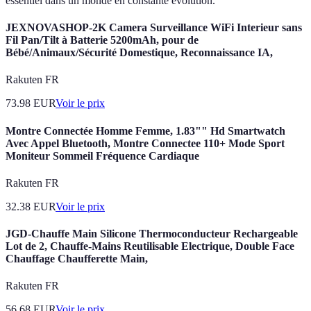
essentiel dans un monde en constante évolution.
JEXNOVASHOP-2K Camera Surveillance WiFi Interieur sans
Fil Pan/Tilt à Batterie 5200mAh, pour de
Bébé/Animaux/Sécurité Domestique, Reconnaissance IA,
Rakuten FR
73.98
EUR
Voir le prix
Montre Connectée Homme Femme, 1.83"" Hd Smartwatch
Avec Appel Bluetooth, Montre Connectee 110+ Mode Sport
Moniteur Sommeil Fréquence Cardiaque
Rakuten FR
32.38
EUR
Voir le prix
JGD-Chauffe Main Silicone Thermoconducteur Rechargeable
Lot de 2, Chauffe-Mains Reutilisable Electrique, Double Face
Chauffage Chaufferette Main,
Rakuten FR
56.68
EUR
Voir le prix