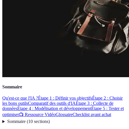
Sommaire
Qu'est-ce que l'IA ?
Étape 1 : Définir vos objectifs
Étape 2 : Choisir
les bons outils
Comparatif des outils d'IA
Étape 3 : Collecte de
données
Étape 4 : Modélisation et développement
Étape 5 : Tester et
optimiser
📺 Ressource Vidéo
Glossaire
Checklist avant achat
Sommaire
(
10
sections
)