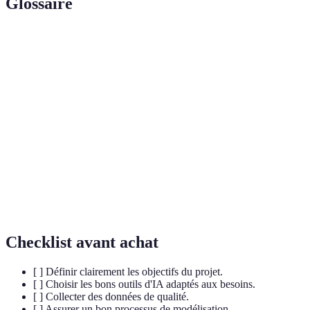
Glossaire
Terme
Définition
IA
Discipline permettant à des machines
(Intelligence
d'entreprendre des tâches nécessitant l'intellect
Artificielle)
humain.
Apprentissage
Sous-domaine de l'IA où l’algorithme apprend à
Automatique
partir des données.
Suite d'instructions précises permettant de
Algorithme
résoudre un problème ou d'effectuer une tâche.
Checklist avant achat
[ ] Définir clairement les objectifs du projet.
[ ] Choisir les bons outils d'IA adaptés aux besoins.
[ ] Collecter des données de qualité.
[ ] Assurer un bon processus de modélisation.