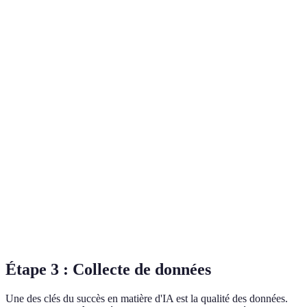
Accessibilité
Élevée
Moyenne
Éle
Scalabilité
Excellente
Excellente
Bon
Coût
Compétitif
Plus élevé
Com
Support
Bon
Excellent
Bo
Étape 3 : Collecte de données
Une des clés du succès en matière d'IA est la qualité des données.