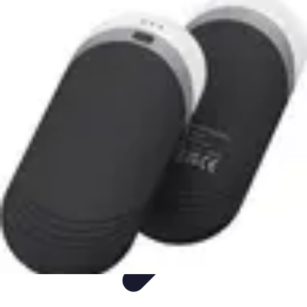
Guide Utilisation IA
Productivité
Astuces et Conseils
Tutorial
Utilisation de l'IA
Informatif
Guide Utilisation IA