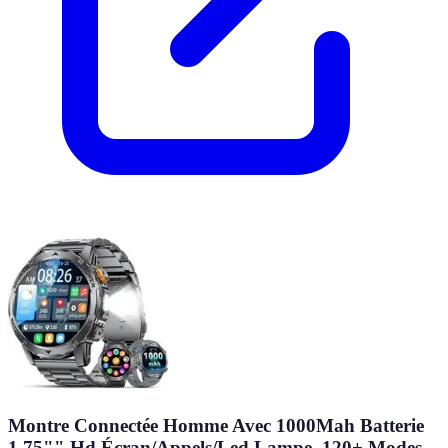
Montre Connectée Homme Avec 1000Mah Batterie
1,75"" Hd Écran/Appels/Led Lampe, 120+ Modes