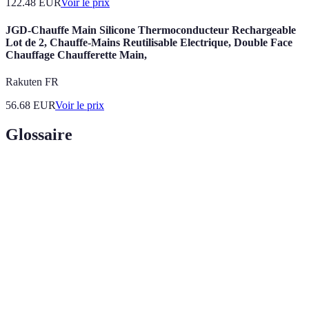
122.48
EUR
Voir le prix
JGD-Chauffe Main Silicone Thermoconducteur Rechargeable
Lot de 2, Chauffe-Mains Reutilisable Electrique, Double Face
Chauffage Chaufferette Main,
Rakuten FR
56.68
EUR
Voir le prix
Glossaire
Terme
Définition
L'intelligence qui permet à des machines de
IA
simuler des comportements intelligents
d'humains.
Assistant
Un logiciel qui aide à réaliser des tâches en
virtuel
utilisant des commandes vocales.