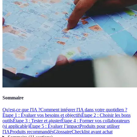
Sommaire
Qu'est-ce que l'IA ?
Comment intégrer l'IA dans votre quotidien ?
Étape 1 : Évaluer vos besoins et objectifs
Étape 2 : Choisir les bons
outils
Étape 3 : Tester et ajuster
Étape 4 : Former vos collaborateurs
(si applicable)
Étape 5 : Évaluer l’impact
Produits pour utiliser
l'IA
Produits recommandés
Glossaire
Checklist avant achat