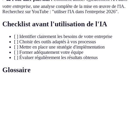
votre entreprise
, une analyse complète de la mise en œuvre de l'IA.
Recherchez sur YouTube : "utiliser l'IA dans l'entreprise 2026".
Checklist avant l'utilisation de l'IA
[ ] Identifier clairement les besoins de votre entreprise
[ ] Choisir des outils adaptés à vos processus
[ ] Mettre en place une stratégie d'implémentation
[ ] Former adéquatement votre équipe
[ ] Évaluer régulièrement les résultats obtenus
Glossaire
Terme
Définition
Intelligence
Technologie permettant à des systèmes
Artificielle
informatiques d'imiter l'intelligence humaine.
Indicateurs de performance clés mesurant le
KPI
succès d'une initiative.