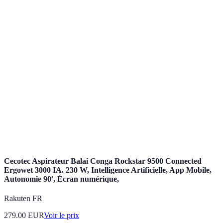
Cloud
intégration
potentiellement
entreprises
AI
avec GCP
élevé
GCP
Services
Courbe
Flexible pour
Azure
complète et
d'apprentissage
divers cas
AI
modulaires
élevée
d’usage
Conçu pour
Moins de
Excellent
IBM
des analyses
communauté
pour les
Watson
avancées
d’utilisateurs
entreprises
Amazon
Large éventail
Documentation
Bon pour les
AI
de services
parfois confuse
développeurs
Cecotec Aspirateur Balai Conga Rockstar 9500 Connected
Ergowet 3000 IA. 230 W, Intelligence Artificielle, App Mobile,
Autonomie 90', Écran numérique,
Rakuten FR
279.00
EUR
Voir le prix