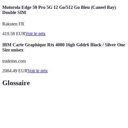
Motorola Edge 50 Pro 5G 12 Go/512 Go Bleu (Caneel Bay)
Double SIM
Rakuten FR
419.58
EUR
Voir le prix
IBM Carte Graphique Rtx 4080 16gb Gddr6 Black / Silver One
Size unisex
tradeinn.com
2084.49
EUR
Voir le prix
Glossaire
Terme
Définition
Intelligence artificielle, capacité d'un système à
IA
simuler une fonction cognitive humaine.