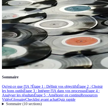
Sommaire
Qu'est-ce que l'IA ?
Étape 1 : Définir vos objectifs
Étape 2 : Choisir
les bons outils
Étape 3 : Intégrer l'IA dans vos processus
Étape 4 :
Analyser les résultats
Étape 5 : Améliorer en continu
Ressources
Vidéo
Glossaire
Checklist avant achat
Quiz rapide
Sommaire
(
10
sections
)