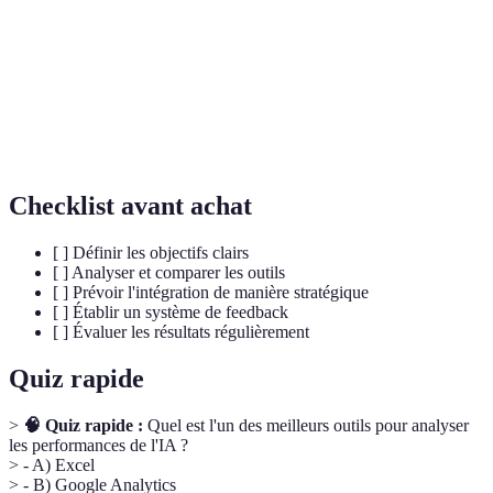
Un sous-domaine de l'IA qui utilise des algorithmes
Machine
pour apprendre des données et améliorer avec
Learning
l'expérience.
Indicateur clé de performance, un type de mesure
KPI
quantifiable du succès d'une organisation.
Checklist avant achat
[ ] Définir les objectifs clairs
[ ] Analyser et comparer les outils
[ ] Prévoir l'intégration de manière stratégique
[ ] Établir un système de feedback
[ ] Évaluer les résultats régulièrement
Quiz rapide
>
🧠 Quiz rapide :
Quel est l'un des meilleurs outils pour analyser
les performances de l'IA ?
> - A) Excel
> - B) Google Analytics