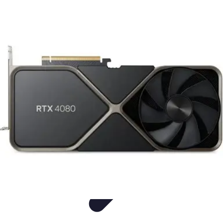
Guide Utilisation IA
Productivité
Astuces et Conseils
Tutorial
Utilisation de l'IA
Informatif
Guide Utilisation IA