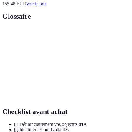
155.48
EUR
Voir le prix
Glossaire
Terme
Définition
Intelligence Artificielle, capacité d'une machine à
IA
imiter l'intelligence humaine.
Suite d'instructions pour résoudre un problème ou
Algorithme
exécuter une tâche.
Machine
Sous-catégorie de l'IA, enseignant aux machines à
Learning
apprendre à partir de données.
Checklist avant achat
[ ] Définir clairement vos objectifs d'IA
[ ] Identifier les outils adaptés