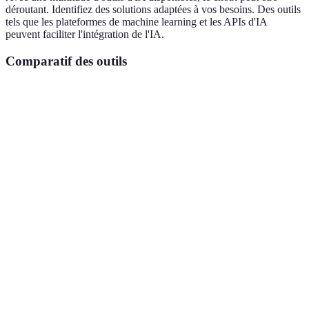
déroutant. Identifiez des solutions adaptées à vos besoins. Des outils
tels que les plateformes de machine learning et les APIs d'IA
peuvent faciliter l'intégration de l'IA.
Comparatif des outils
Outil
Avantages
Inconvénients
Verdict
Courbe
Très flexible,
Idéal pour
TensorFlow
d'apprentissage
Open Source
experts
élevée
Bonne
Coût
Microsoft
Bon support
option
potentiellement
AI
technique
pour
élevé
PME
Nécessite des
IBM
Adapté à
Très
compétences
Watson
l'entreprise
robuste
techniques