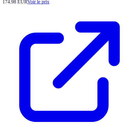
174.98
EUR
Voir le prix