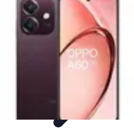
Guide Utilisation IA
Productivité
Astuces et Conseils
Tutorial
Utilisation de l'IA
Informatif
Guide Utilisation IA