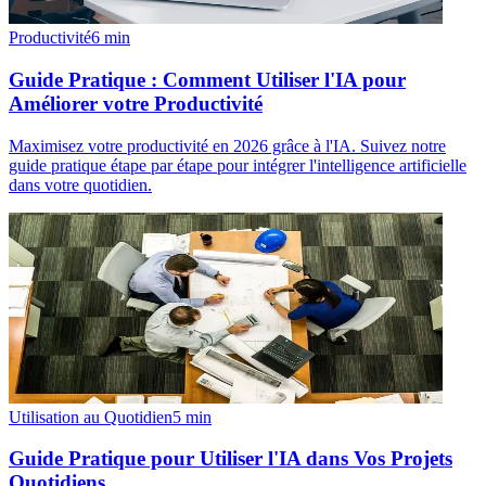
Productivité
6
min
Guide Pratique : Comment Utiliser l'IA pour
Améliorer votre Productivité
Maximisez votre productivité en 2026 grâce à l'IA. Suivez notre
guide pratique étape par étape pour intégrer l'intelligence artificielle
dans votre quotidien.
Utilisation au Quotidien
5
min
Guide Pratique pour Utiliser l'IA dans Vos Projets
Quotidiens