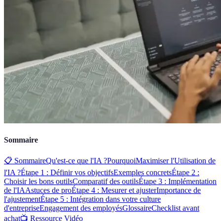
Sommaire
📋 Sommaire
Qu'est-ce que l'IA ?
PourquoiMaximiser l'Utilisation de
l'IA ?
Étape 1 : Définir vos objectifs
Exemples concrets
Étape 2 :
Choisir les bons outils
Comparatif des outils
Étape 3 : Implémentation
de l'IA
Astuces de pro
Étape 4 : Mesurer et ajuster
Importance de
l'ajustement
Étape 5 : Intégration dans votre culture
d'entreprise
Engagement des employés
Glossaire
Checklist avant
achat
📺 Ressource Vidéo