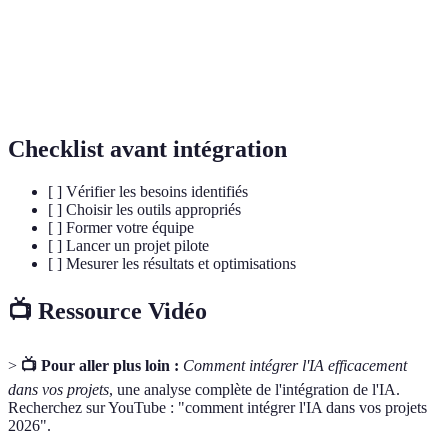
l'efficacité d'un projet.
Sous-domaine de l'IA qui permet à un système
Machine
d'apprendre à partir de données et d'améliorer ses
Learning
performances sans être explicitement programmé.
Checklist avant intégration
[ ] Vérifier les besoins identifiés
[ ] Choisir les outils appropriés
[ ] Former votre équipe
[ ] Lancer un projet pilote
[ ] Mesurer les résultats et optimisations
📺 Ressource Vidéo
>
📺 Pour aller plus loin :
Comment intégrer l'IA efficacement
dans vos projets
, une analyse complète de l'intégration de l'IA.
Recherchez sur YouTube : "comment intégrer l'IA dans vos projets
2026".