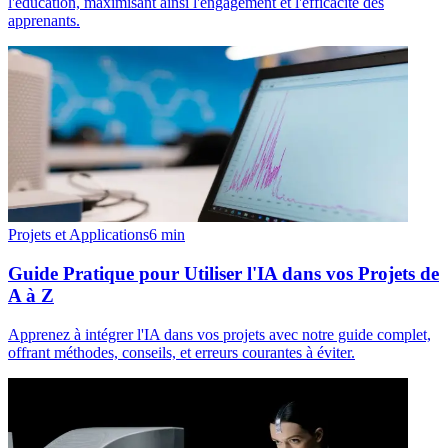
l'éducation, maximisant ainsi l'engagement et l'efficacité des
apprenants.
Projets et Applications
6
min
Guide Pratique pour Utiliser l'IA dans vos Projets de
A à Z
Apprenez à intégrer l'IA dans vos projets avec notre guide complet,
offrant méthodes, conseils, et erreurs courantes à éviter.