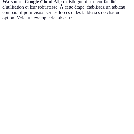
Watson
ou
Google Cloud AI
, se distinguent par leur facilité
d'utilisation et leur robustesse. À cette étape, établissez un tableau
comparatif pour visualiser les forces et les faiblesses de chaque
option. Voici un exemple de tableau :
Critère
Option A (IBM Watson)
Option B (Google Clou
Facilité
Élevée
Moyenne
d'intégration
Coût
Élevé
Moyen
Support
24/7
Ticketing