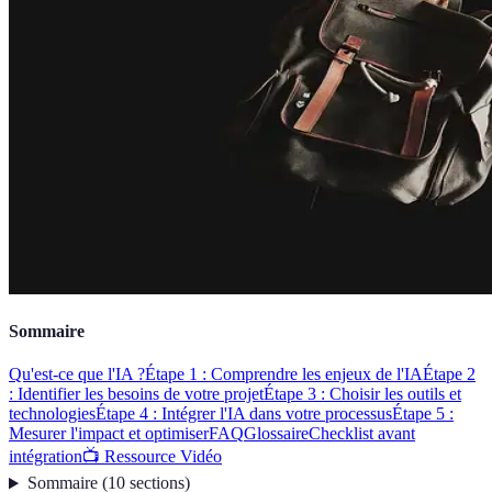
Sommaire
Qu'est-ce que l'IA ?
Étape 1 : Comprendre les enjeux de l'IA
Étape 2
: Identifier les besoins de votre projet
Étape 3 : Choisir les outils et
technologies
Étape 4 : Intégrer l'IA dans votre processus
Étape 5 :
Mesurer l'impact et optimiser
FAQ
Glossaire
Checklist avant
intégration
📺 Ressource Vidéo
Sommaire
(
10
sections
)