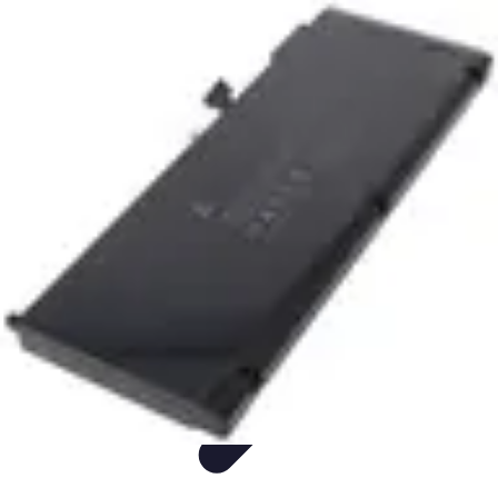
Guide Utilisation IA
Productivité
Astuces et Conseils
Tutorial
Utilisation de l'IA
Informatif
Guide Utilisation IA