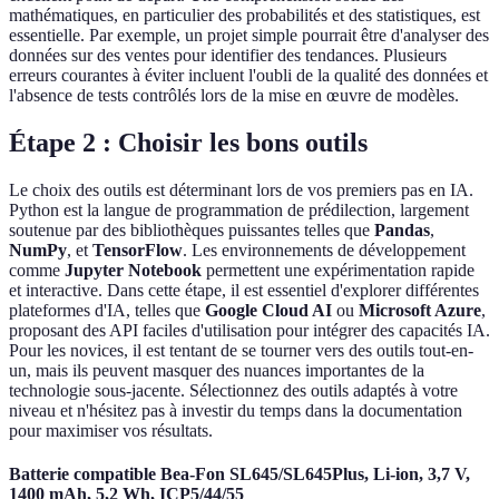
mathématiques, en particulier des probabilités et des statistiques, est
essentielle. Par exemple, un projet simple pourrait être d'analyser des
données sur des ventes pour identifier des tendances. Plusieurs
erreurs courantes à éviter incluent l'oubli de la qualité des données et
l'absence de tests contrôlés lors de la mise en œuvre de modèles.
Étape 2 : Choisir les bons outils
Le choix des outils est déterminant lors de vos premiers pas en IA.
Python est la langue de programmation de prédilection, largement
soutenue par des bibliothèques puissantes telles que
Pandas
,
NumPy
, et
TensorFlow
. Les environnements de développement
comme
Jupyter Notebook
permettent une expérimentation rapide
et interactive. Dans cette étape, il est essentiel d'explorer différentes
plateformes d'IA, telles que
Google Cloud AI
ou
Microsoft Azure
,
proposant des API faciles d'utilisation pour intégrer des capacités IA.
Pour les novices, il est tentant de se tourner vers des outils tout-en-
un, mais ils peuvent masquer des nuances importantes de la
technologie sous-jacente. Sélectionnez des outils adaptés à votre
niveau et n'hésitez pas à investir du temps dans la documentation
pour maximiser vos résultats.
Batterie compatible Bea-Fon SL645/SL645Plus, Li-ion, 3,7 V,
1400 mAh, 5,2 Wh, ICP5/44/55