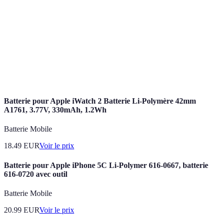
supervisé
d'exemples étiquetés.
Algorithme utilisé pour prédire à quelle catégorie
Classificateur
appartient un nouvel échantillon.
Prétraitement
Étape où les données brutes sont nettoyées et
des données
préparées pour l'analyse.
Batterie pour Apple iWatch 2 Batterie Li-Polymère 42mm
A1761, 3.77V, 330mAh, 1.2Wh
Batterie Mobile
18.49
EUR
Voir le prix
Batterie pour Apple iPhone 5C Li-Polymer 616-0667, batterie
616-0720 avec outil
Batterie Mobile
20.99
EUR
Voir le prix