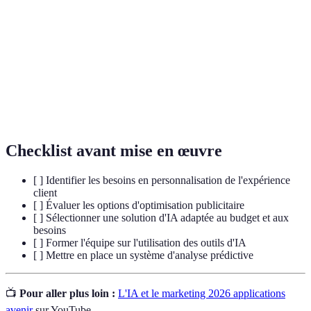
Intelligence
Technologie qui simule des processus cognitifs
Artificielle
humains.
Machine
Branche de l'IA, permet aux systèmes de
Learning
s'améliorer automatiquement.
Analyse
Utilisation de données pour faire des prévisions sur
Prédictive
des résultats non encore survenus.
Checklist avant mise en œuvre
[ ] Identifier les besoins en personnalisation de l'expérience
client
[ ] Évaluer les options d'optimisation publicitaire
[ ] Sélectionner une solution d'IA adaptée au budget et aux
besoins
[ ] Former l'équipe sur l'utilisation des outils d'IA
[ ] Mettre en place un système d'analyse prédictive
📺
Pour aller plus loin :
L'IA et le marketing 2026 applications
avenir
sur YouTube